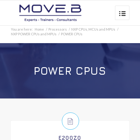
You are here:
Home
/
Processors
/
NXP CPUs, MCUs and MPUs
/
NXP POWER CPUs and MPUs
/
POWER CPUs
POWER CPUS
E200Z0